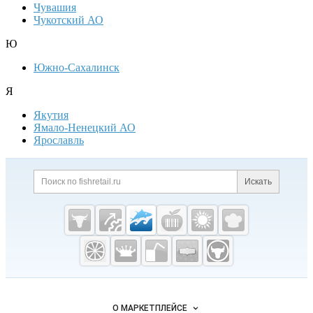
Чувашия
Чукотский АО
Ю
Южно-Сахалинск
Я
Якутия
Ямало-Ненецкий АО
Ярославль
Дополнительная информация
Поиск по сайту и ссылк
Искать
Cсылки на полезные проекты
Fishretail.ru —
рыба,
морепродукты
Важные разделы и контакты
Навигация по сайту
О МАРКЕТПЛЕЙСЕ