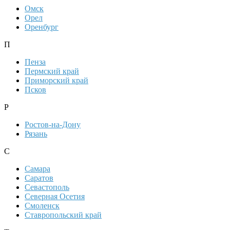
Омск
Орел
Оренбург
П
Пенза
Пермский край
Приморский край
Псков
Р
Ростов-на-Дону
Рязань
С
Самара
Саратов
Севастополь
Северная Осетия
Смоленск
Ставропольский край