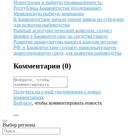
Иллюстрация новости
Инвестиции в рыбную промышленность:
Республика Башкортостан поддерживает
Миякинскую рыбную компанию
Иллюстрация новости
В Башкортостане начали прием заявок на субсидии
для развития рыбоводства
Иллюстрация новости
Рыбный агротуристический комплекс создаст
фермер в Башкортостане на средства гранта
Иллюстрация новости
Развитие аквакультуры важно в каждом регионе
РФ: в Башкортостане создают привлекательную
инвестиционную среду для развития рыбоводства
Комментарии (
0
)
Получать на e‑mail уведомления о новых
комментариях
Войдите
, чтобы комментировать новость
Выбор региона
Поиск региона