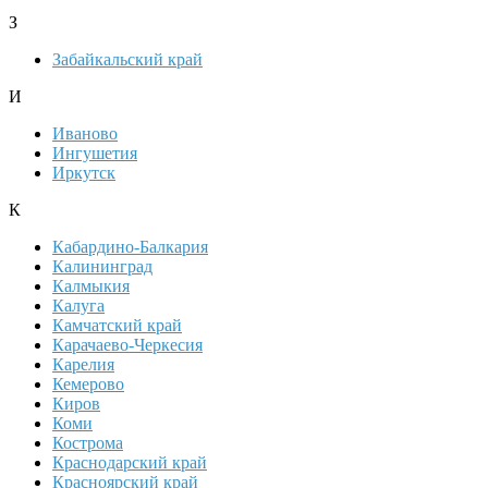
З
Забайкальский край
И
Иваново
Ингушетия
Иркутск
К
Кабардино-Балкария
Калининград
Калмыкия
Калуга
Камчатский край
Карачаево-Черкесия
Карелия
Кемерово
Киров
Коми
Кострома
Краснодарский край
Красноярский край