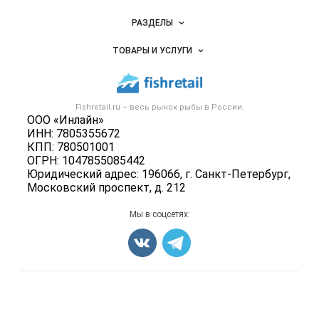
Новости Fishretail.ru
РАЗДЕЛЫ
Услуги и цены
Объявления
ТОВАРЫ И УСЛУГИ
Размещение рекламы
Каталог компаний
Рыбные снеки
Публичная оферта
Новости рынка
Рыба
Контактная информация
Форум
Fishretail.ru – весь
рынок рыбы
в России.
Икра
Политика обработки персональных данных
ООО «Инлайн»
Бренды
Морепродукты
ИНН: 7805355672
Для СМИ
Мониторинг
КПП: 780501001
Рыбопосадочный материал
ОГРН: 1047855085442
Вакансии
Полуфабрикаты
Юридический адрес: 196066, г. Санкт-Петербург,
Блог
Московский проспект, д. 212
Консервы
Добавить объявление
Мы в соцсетях:
Карта объявлений
Счетчики, авторское право, логотипы