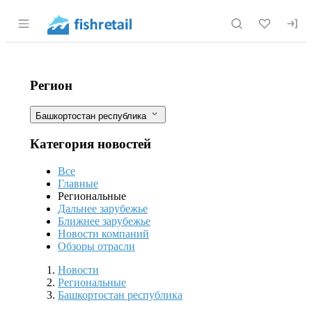
Раздел навигации по сайту fishretail.r
В реку Белую в Башкирии выпустили
Фильтры
Регион
Башкортостан республика
Категория новостей
Все
Главные
Региональные
Дальнее зарубежье
Ближнее зарубежье
Новости компаний
Обзоры отрасли
Новости
Разделы
Новости
Региональные
Башкортостан республика