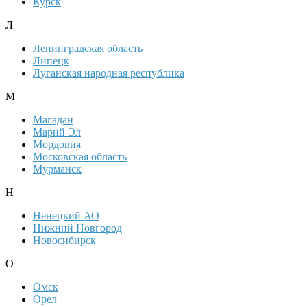
Курск
Л
Ленинградская область
Липецк
Луганская народная республика
М
Магадан
Марий Эл
Мордовия
Московская область
Мурманск
Н
Ненецкий АО
Нижний Новгород
Новосибирск
О
Омск
Орел