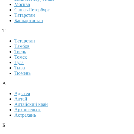
Москва
Санкт-Петербург
Татарстан
Башкортостан
Т
Татарстан
Тамбов
Тверь
Томск
Тула
Тыва
Тюмень
А
Адыгея
Алтай
Алтайский край
Архангельск
Астрахань
Б