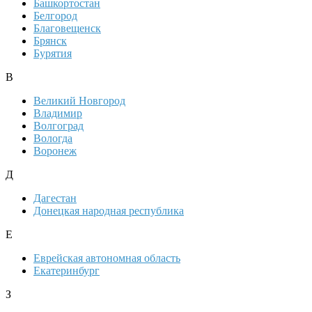
Башкортостан
Белгород
Благовещенск
Брянск
Бурятия
В
Великий Новгород
Владимир
Волгоград
Вологда
Воронеж
Д
Дагестан
Донецкая народная республика
Е
Еврейская автономная область
Екатеринбург
З