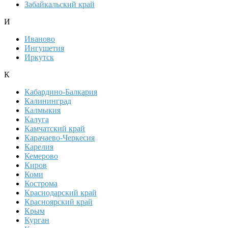
Забайкальский край
И
Иваново
Ингушетия
Иркутск
К
Кабардино-Балкария
Калининград
Калмыкия
Калуга
Камчатский край
Карачаево-Черкесия
Карелия
Кемерово
Киров
Коми
Кострома
Краснодарский край
Красноярский край
Крым
Курган