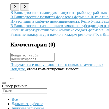
Иллюстрация новости
В Башкортостане планируют запустить рыбоперерабатыва
Иллюстрация новости
В Башкортостане появится форелевая ферма на 10 га с ин
Иллюстрация новости
Инвестиции в рыбную промышленность: Республика Баш
Иллюстрация новости
В Башкортостане начали прием заявок на субсидии для ра
Иллюстрация новости
Рыбный агротуристический комплекс создаст фермер в Баш
Иллюстрация новости
Развитие аквакультуры важно в каждом регионе РФ: в Ба
Комментарии (
0
)
Получать на e‑mail уведомления о новых комментариях
Войдите
, чтобы комментировать новость
Выбор региона
Поиск региона
Все
Дальнее зарубежье
Ближнее зарубежье