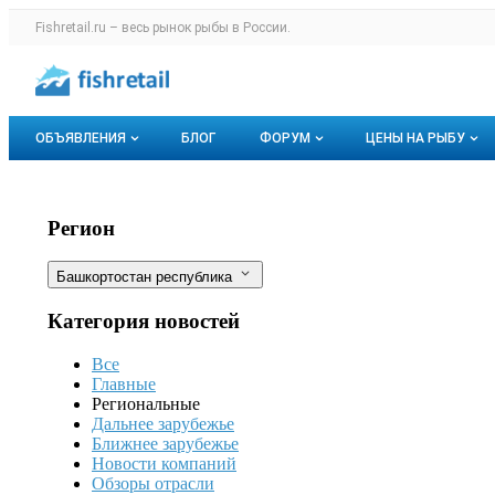
Раздел навигации по сайту fishretail.r
Fishretail.ru – весь
рынок рыбы
в России.
Авторизация и меню пользователя
Навигация по разделам сайта fishretail.ru
ОБЪЯВЛЕНИЯ
БЛОГ
ФОРУМ
ЦЕНЫ НА РЫБУ
Объявления
Все темы
О мониторингах
Башкирское предприятие построит к
Фильтры
Регион
Горячее предложение
Избранные
Актуальные мо
Башкортостан республика
Мои объявления
С моим участием
Динамика цен
Категория новостей
Отзывы
Все
Главные
Региональные
Дальнее зарубежье
Ближнее зарубежье
Новости компаний
Обзоры отрасли