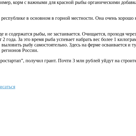
имер, корм с важными для красной рыбы органическими добавка
 в республике в основном в горной местности. Она очень хорош
где и содержатся рыбы, не застаивается. Очищается, проходя чер
2 года. За это время рыба успевает набрать вес более 1 килогр
и выловить рыбу самостоятельно. Здесь на ферме осваивается и 
 регионов России.
гростартап”, получил грант. Почти 3 млн рублей уйдут на строи
исаться