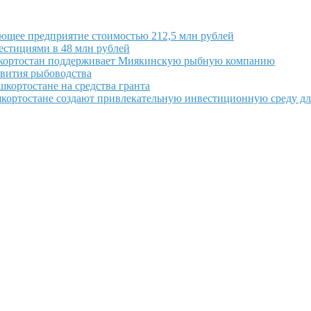
ющее предприятие стоимостью 212,5 млн рублей
вестициями в 48 млн рублей
кортостан поддерживает Миякинскую рыбную компанию
звития рыбоводства
кортостане на средства гранта
шкортостане создают привлекательную инвестиционную среду дл